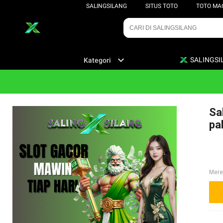
SALINGSILANG
SITUS TOTO
TOTO MA
SALINGSI
Kategori
Sa
pa
Mere